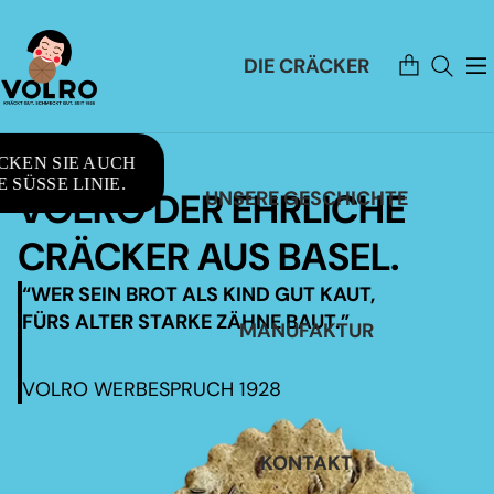
Artikel
DIE CRÄCKER
im
Warenkorb
insgesamt:
0
CKEN SIE AUCH
 SÜSSE LINIE.
VOLRO DER EHRLICHE
UNSERE GESCHICHTE
CRÄCKER AUS BASEL.
“WER SEIN BROT ALS KIND GUT KAUT,
FÜRS ALTER STARKE ZÄHNE BAUT.”
MANUFAKTUR
VOLRO WERBESPRUCH 1928
KONTAKT