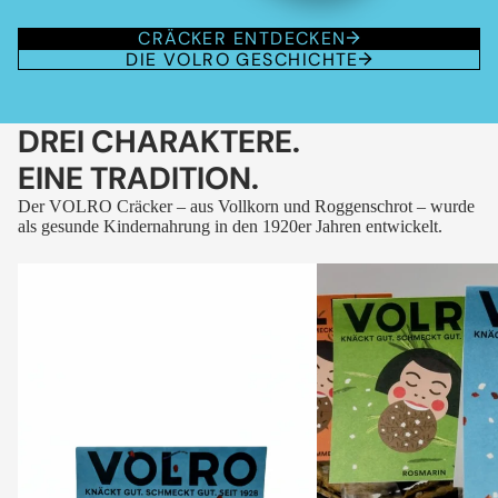
CRÄCKER ENTDECKEN
DIE VOLRO GESCHICHTE
DREI CHARAKTERE.
EINE TRADITION.
Der VOLRO Cräcker – aus Vollkorn und Roggenschrot – wurde
als gesunde Kindernahrung in den 1920er Jahren entwickelt.
VOLRO
VOLRO
-
-
FLEURS
KÜMMEL
DES
ALPES