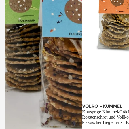
Sale
VOLRO - KÜMMEL
Knusprige Kümmel-Cräck
Roggenschrot und Vollko
klassischer Begleiter zu K