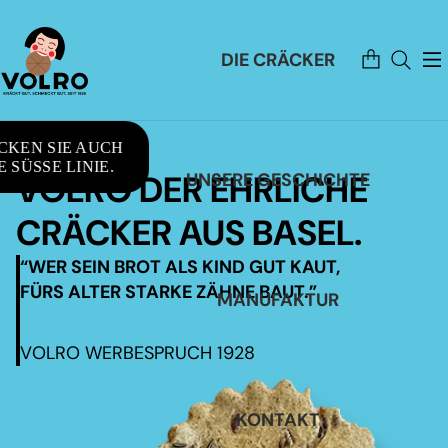
Artikel
DIE CRÄCKER
im
Warenkorb
insgesamt:
0
CKEN SIE AUCH
 SÜSSE LINIE.
VOLRO DER EHRLICHE
UNSERE GESCHICHTE
CRÄCKER AUS BASEL.
“WER SEIN BROT ALS KIND GUT KAUT,
FÜRS ALTER STARKE ZÄHNE BAUT.”
MANUFAKTUR
VOLRO WERBESPRUCH 1928
KONTAKT