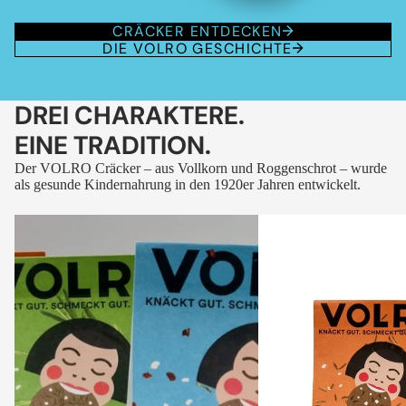
CRÄCKER ENTDECKEN
DIE VOLRO GESCHICHTE
DREI CHARAKTERE.
EINE TRADITION.
Der VOLRO Cräcker – aus Vollkorn und Roggenschrot – wurde
als gesunde Kindernahrung in den 1920er Jahren entwickelt.
VOLRO
VOLRO
-
-
FLEURS
KÜMMEL
DES
ALPES