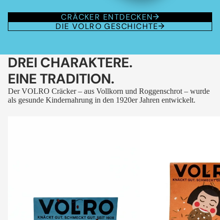
CRÄCKER ENTDECKEN
DIE VOLRO GESCHICHTE
DREI CHARAKTERE.
EINE TRADITION.
Der VOLRO Cräcker – aus Vollkorn und Roggenschrot – wurde
als gesunde Kindernahrung in den 1920er Jahren entwickelt.
VOLRO
VOLRO
-
-
FLEURS
KÜMMEL
DES
ALPES