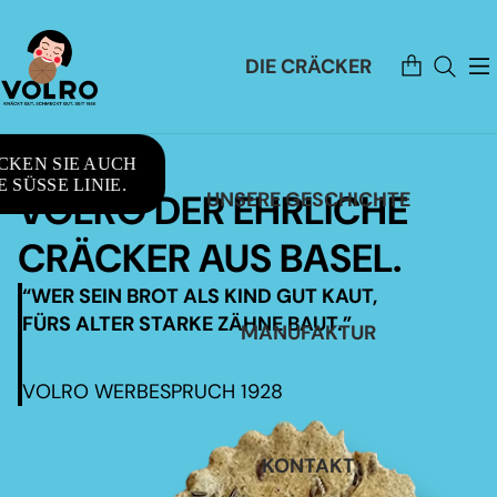
Artikel
DIE CRÄCKER
im
Warenkorb
insgesamt:
0
CKEN SIE AUCH
 SÜSSE LINIE.
VOLRO DER EHRLICHE
UNSERE GESCHICHTE
CRÄCKER AUS BASEL.
“WER SEIN BROT ALS KIND GUT KAUT,
FÜRS ALTER STARKE ZÄHNE BAUT.”
MANUFAKTUR
VOLRO WERBESPRUCH 1928
KONTAKT