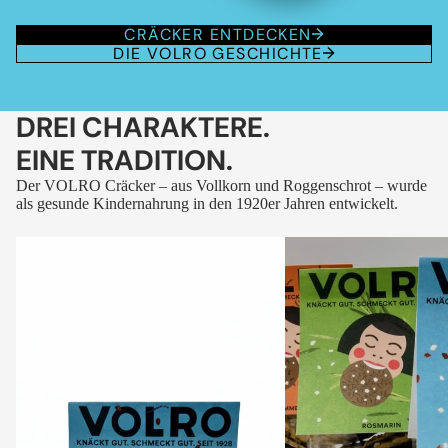
CRÄCKER ENTDECKEN
DIE VOLRO GESCHICHTE
DREI CHARAKTERE.
EINE TRADITION.
Der VOLRO Cräcker – aus Vollkorn und Roggenschrot – wurde
als gesunde Kindernahrung in den 1920er Jahren entwickelt.
VOLRO
VOLRO
-
-
FLEURS
KÜMMEL
DES
ALPES