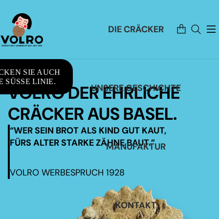
Artikel
DIE CRÄCKER
im
Warenkorb
insgesamt:
0
CKEN SIE AUCH
 SÜSSE LINIE.
VOLRO DER EHRLICHE
UNSERE GESCHICHTE
CRÄCKER AUS BASEL.
“WER SEIN BROT ALS KIND GUT KAUT,
FÜRS ALTER STARKE ZÄHNE BAUT.”
MANUFAKTUR
VOLRO WERBESPRUCH 1928
KONTAKT