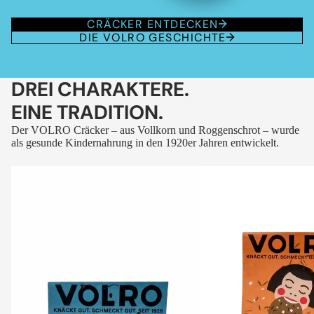
CRÄCKER ENTDECKEN
DIE VOLRO GESCHICHTE
DREI CHARAKTERE.
EINE TRADITION.
Der VOLRO Cräcker – aus Vollkorn und Roggenschrot – wurde
als gesunde Kindernahrung in den 1920er Jahren entwickelt.
VOLRO
VOLRO
-
-
FLEURS
KÜMMEL
DES
ALPES