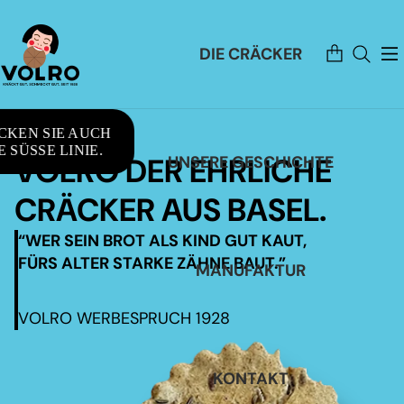
Artikel
DIE CRÄCKER
im
Warenkorb
insgesamt:
0
CKEN SIE AUCH
 SÜSSE LINIE.
VOLRO DER EHRLICHE
UNSERE GESCHICHTE
CRÄCKER AUS BASEL.
“WER SEIN BROT ALS KIND GUT KAUT,
FÜRS ALTER STARKE ZÄHNE BAUT.”
MANUFAKTUR
VOLRO WERBESPRUCH 1928
KONTAKT