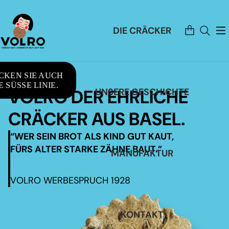
Artikel
DIE CRÄCKER
im
Warenkorb
insgesamt:
0
CKEN SIE AUCH
 SÜSSE LINIE.
VOLRO DER EHRLICHE
UNSERE GESCHICHTE
CRÄCKER AUS BASEL.
“WER SEIN BROT ALS KIND GUT KAUT,
FÜRS ALTER STARKE ZÄHNE BAUT.”
MANUFAKTUR
VOLRO WERBESPRUCH 1928
KONTAKT