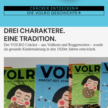
CRÄCKER ENTDECKEN
DIE VOLRO GESCHICHTE
DREI CHARAKTERE.
EINE TRADITION.
Der VOLRO Cräcker – aus Vollkorn und Roggenschrot – wurde
als gesunde Kindernahrung in den 1920er Jahren entwickelt.
VOLRO
VOLRO
-
-
FLEURS
KÜMMEL
DES
ALPES