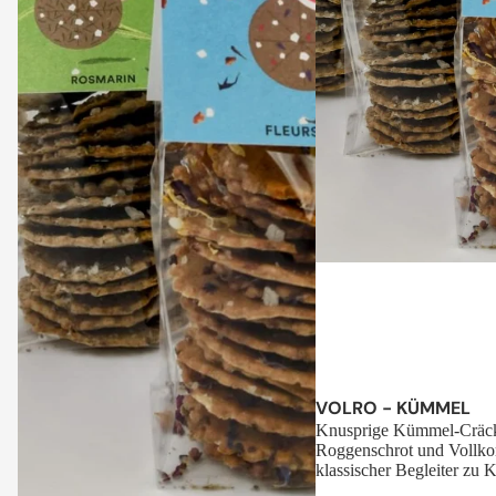
Sale
VOLRO - KÜMMEL
Knusprige Kümmel-Cräck
Roggenschrot und Vollko
klassischer Begleiter zu K