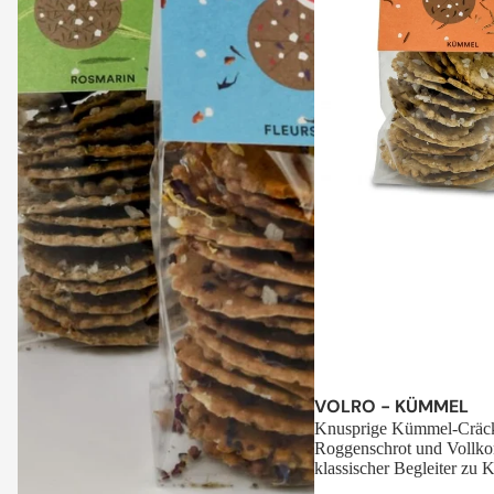
Sale
VOLRO - KÜMMEL
Knusprige Kümmel-Cräck
Roggenschrot und Vollko
klassischer Begleiter zu K