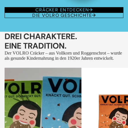
CRÄCKER ENTDECKEN
DIE VOLRO GESCHICHTE
DREI CHARAKTERE.
EINE TRADITION.
Der VOLRO Cräcker – aus Vollkorn und Roggenschrot – wurde
als gesunde Kindernahrung in den 1920er Jahren entwickelt.
VOLRO
VOLRO
-
-
FLEURS
KÜMMEL
DES
ALPES