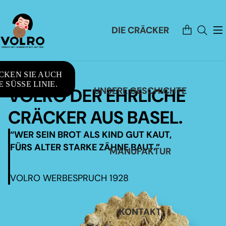
Artikel
DIE CRÄCKER
im
Warenkorb
insgesamt:
0
CKEN SIE AUCH
 SÜSSE LINIE.
VOLRO DER EHRLICHE
UNSERE GESCHICHTE
CRÄCKER AUS BASEL.
“WER SEIN BROT ALS KIND GUT KAUT,
FÜRS ALTER STARKE ZÄHNE BAUT.”
MANUFAKTUR
VOLRO WERBESPRUCH 1928
KONTAKT