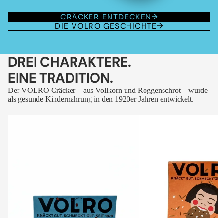
CRÄCKER ENTDECKEN
DIE VOLRO GESCHICHTE
DREI CHARAKTERE.
EINE TRADITION.
Der VOLRO Cräcker – aus Vollkorn und Roggenschrot – wurde
als gesunde Kindernahrung in den 1920er Jahren entwickelt.
VOLRO
VOLRO
-
-
FLEURS
KÜMMEL
DES
ALPES