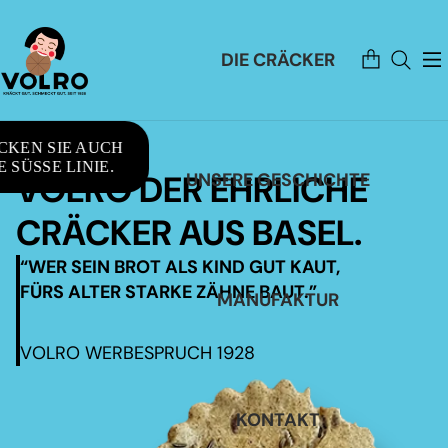
Artikel
DIE CRÄCKER
im
Warenkorb
insgesamt:
0
CKEN SIE AUCH
 SÜSSE LINIE.
VOLRO DER EHRLICHE
UNSERE GESCHICHTE
CRÄCKER AUS BASEL.
“WER SEIN BROT ALS KIND GUT KAUT,
FÜRS ALTER STARKE ZÄHNE BAUT.”
MANUFAKTUR
VOLRO WERBESPRUCH 1928
KONTAKT