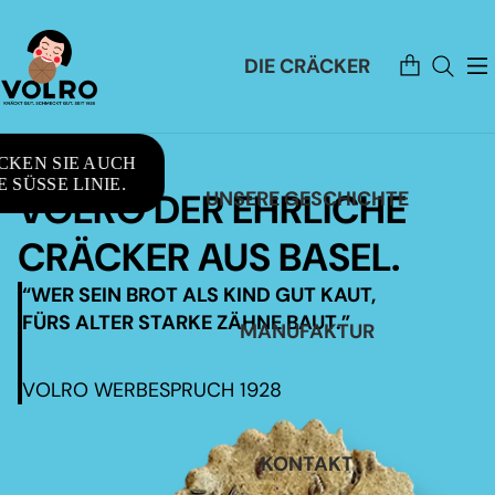
Artikel
DIE CRÄCKER
im
Warenkorb
insgesamt:
0
CKEN SIE AUCH
 SÜSSE LINIE.
VOLRO DER EHRLICHE
UNSERE GESCHICHTE
CRÄCKER AUS BASEL.
“WER SEIN BROT ALS KIND GUT KAUT,
FÜRS ALTER STARKE ZÄHNE BAUT.”
MANUFAKTUR
VOLRO WERBESPRUCH 1928
KONTAKT