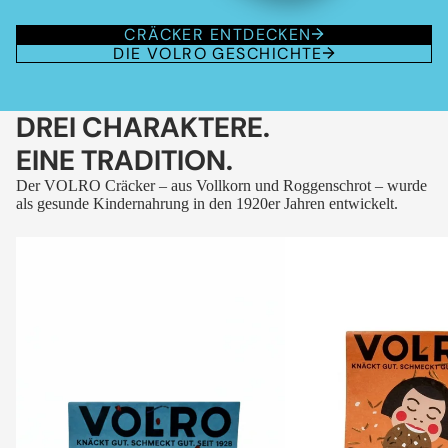
CRÄCKER ENTDECKEN
DIE VOLRO GESCHICHTE
DREI CHARAKTERE.
EINE TRADITION.
Der VOLRO Cräcker – aus Vollkorn und Roggenschrot – wurde
als gesunde Kindernahrung in den 1920er Jahren entwickelt.
VOLRO
VOLRO
-
-
FLEURS
KÜMMEL
DES
ALPES