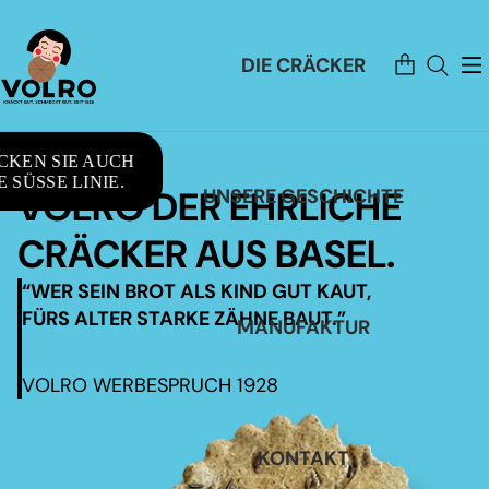
Artikel
DIE CRÄCKER
im
Warenkorb
insgesamt:
0
CKEN SIE AUCH
 SÜSSE LINIE.
VOLRO DER EHRLICHE
UNSERE GESCHICHTE
CRÄCKER AUS BASEL.
“WER SEIN BROT ALS KIND GUT KAUT,
FÜRS ALTER STARKE ZÄHNE BAUT.”
MANUFAKTUR
VOLRO WERBESPRUCH 1928
KONTAKT