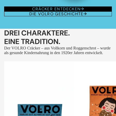
CRÄCKER ENTDECKEN
DIE VOLRO GESCHICHTE
DREI CHARAKTERE.
EINE TRADITION.
Der VOLRO Cräcker – aus Vollkorn und Roggenschrot – wurde
als gesunde Kindernahrung in den 1920er Jahren entwickelt.
VOLRO
VOLRO
-
-
FLEURS
KÜMMEL
DES
ALPES