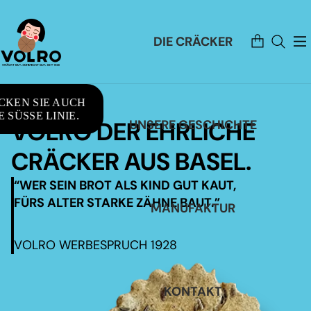
Artikel
DIE CRÄCKER
im
Warenkorb
insgesamt:
0
CKEN SIE AUCH
 SÜSSE LINIE.
VOLRO DER EHRLICHE
UNSERE GESCHICHTE
CRÄCKER AUS BASEL.
“WER SEIN BROT ALS KIND GUT KAUT,
FÜRS ALTER STARKE ZÄHNE BAUT.”
MANUFAKTUR
VOLRO WERBESPRUCH 1928
KONTAKT