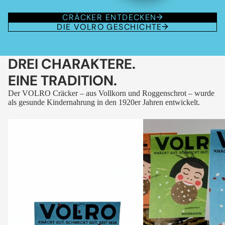
CRÄCKER ENTDECKEN
DIE VOLRO GESCHICHTE
DREI CHARAKTERE.
EINE TRADITION.
Der VOLRO Cräcker – aus Vollkorn und Roggenschrot – wurde
als gesunde Kindernahrung in den 1920er Jahren entwickelt.
VOLRO
VOLRO
-
-
FLEURS
KÜMMEL
DES
ALPES