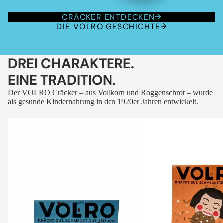
CRÄCKER ENTDECKEN
DIE VOLRO GESCHICHTE
DREI CHARAKTERE.
EINE TRADITION.
Der VOLRO Cräcker – aus Vollkorn und Roggenschrot – wurde
als gesunde Kindernahrung in den 1920er Jahren entwickelt.
VOLRO
VOLRO
-
-
FLEURS
KÜMMEL
DES
ALPES