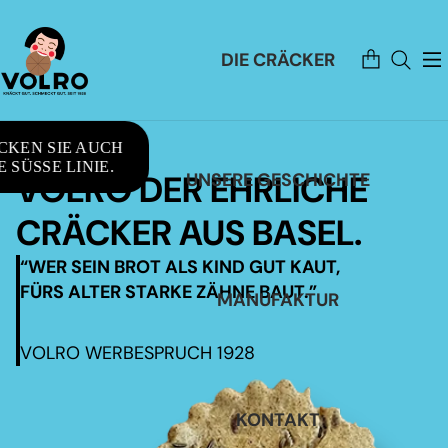
Artikel
DIE CRÄCKER
im
Warenkorb
insgesamt:
0
CKEN SIE AUCH
 SÜSSE LINIE.
VOLRO DER EHRLICHE
UNSERE GESCHICHTE
CRÄCKER AUS BASEL.
“WER SEIN BROT ALS KIND GUT KAUT,
FÜRS ALTER STARKE ZÄHNE BAUT.”
MANUFAKTUR
VOLRO WERBESPRUCH 1928
KONTAKT