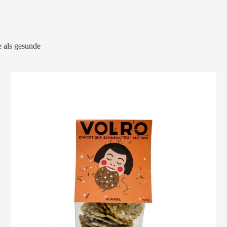
 als gesunde
VOLRO
-
KÜMMEL