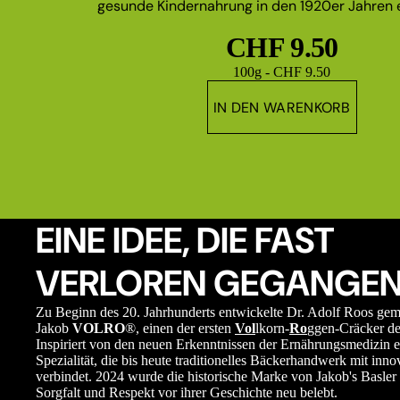
gesunde Kindernahrung in den 1920er Jahren e
CHF 9.50
Grundpreis
100g - CHF 9.50
IN DEN WARENKORB
EINE IDEE, DIE FAST
VERLOREN GEGANGEN
Zu Beginn des 20. Jahrhunderts entwickelte Dr. Adolf Roos ge
Jakob
VOLRO
®, einen der ersten
Vol
lkorn-
Ro
ggen-Cräcker de
Inspiriert von den neuen Erkenntnissen der Ernährungsmedizin e
Spezialität, die bis heute traditionelles Bäckerhandwerk mit in
verbindet. 2024 wurde die historische Marke von Jakob's Basler 
Sorgfalt und Respekt vor ihrer Geschichte neu belebt.