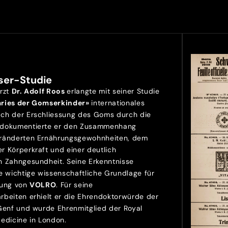
ser-Studie
Arzt
Dr. Adolf Roos
erlangte mit seiner Studie
aries der Gomserkinder»
internationales
ch der Erschliessung des Goms durch die
 dokumentierte er den Zusammenhang
ränderten Ernährungsgewohnheiten, dem
r Körperkraft und einer deutlich
n Zahngesundheit. Seine Erkenntnisse
e wichtige wissenschaftliche Grundlage für
lung von
VOLRO
. Für seine
rbeiten erhielt er die Ehrendoktorwürde der
 Genf und wurde Ehrenmitglied der Royal
Medicine in London.