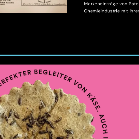
Markeneinträge von Patek
Chemieindustrie mit ihren