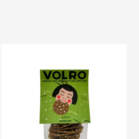
VOLRO
-
ROSMARIN