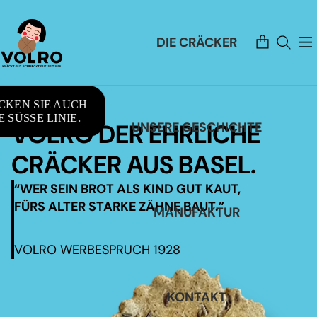
Artikel
DIE CRÄCKER
im
Warenkorb
insgesamt:
0
CKEN SIE AUCH
 SÜSSE LINIE.
VOLRO DER EHRLICHE
UNSERE GESCHICHTE
CRÄCKER AUS BASEL.
“WER SEIN BROT ALS KIND GUT KAUT,
FÜRS ALTER STARKE ZÄHNE BAUT.”
MANUFAKTUR
VOLRO WERBESPRUCH 1928
KONTAKT