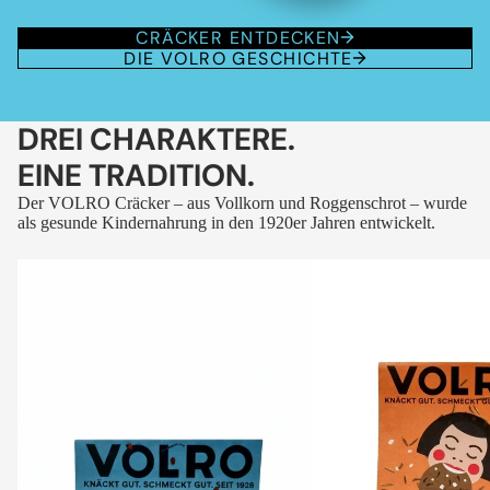
CRÄCKER ENTDECKEN
DIE VOLRO GESCHICHTE
DREI CHARAKTERE.
EINE TRADITION.
Der VOLRO Cräcker – aus Vollkorn und Roggenschrot – wurde
als gesunde Kindernahrung in den 1920er Jahren entwickelt.
VOLRO
VOLRO
-
-
FLEURS
KÜMMEL
DES
ALPES