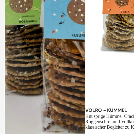
Sale
VOLRO - KÜMMEL
Knusprige Kümmel-Cräck
Roggenschrot und Vollko
klassischer Begleiter zu K