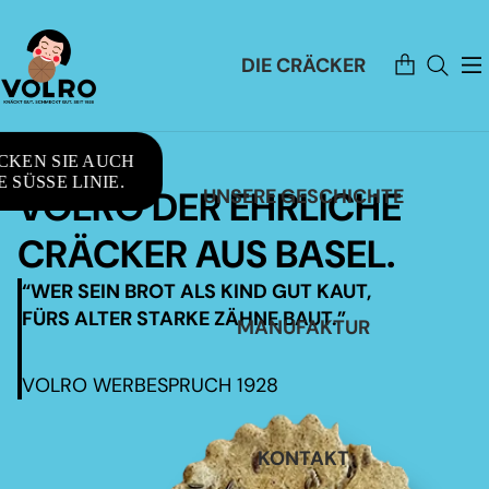
Artikel
DIE CRÄCKER
im
Warenkorb
insgesamt:
0
CKEN SIE AUCH
 SÜSSE LINIE.
VOLRO DER EHRLICHE
UNSERE GESCHICHTE
CRÄCKER AUS BASEL.
“WER SEIN BROT ALS KIND GUT KAUT,
FÜRS ALTER STARKE ZÄHNE BAUT.”
MANUFAKTUR
VOLRO WERBESPRUCH 1928
KONTAKT