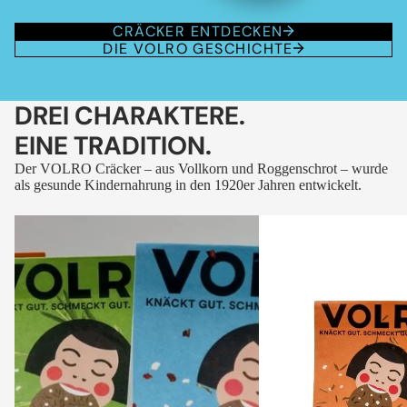
CRÄCKER ENTDECKEN
DIE VOLRO GESCHICHTE
DREI CHARAKTERE.
EINE TRADITION.
Der VOLRO Cräcker – aus Vollkorn und Roggenschrot – wurde
als gesunde Kindernahrung in den 1920er Jahren entwickelt.
VOLRO
VOLRO
-
-
FLEURS
KÜMMEL
DES
ALPES