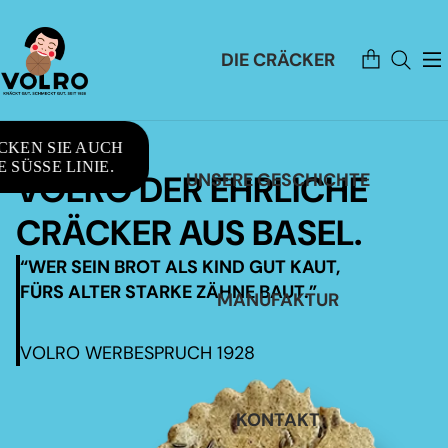
Artikel
DIE CRÄCKER
im
Warenkorb
insgesamt:
0
CKEN SIE AUCH
 SÜSSE LINIE.
VOLRO DER EHRLICHE
UNSERE GESCHICHTE
CRÄCKER AUS BASEL.
“WER SEIN BROT ALS KIND GUT KAUT,
FÜRS ALTER STARKE ZÄHNE BAUT.”
MANUFAKTUR
VOLRO WERBESPRUCH 1928
KONTAKT