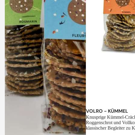
Sale
VOLRO - KÜMMEL
Knusprige Kümmel-Cräck
Roggenschrot und Vollko
klassischer Begleiter zu K