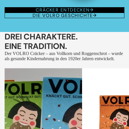
CRÄCKER ENTDECKEN
DIE VOLRO GESCHICHTE
DREI CHARAKTERE.
EINE TRADITION.
Der VOLRO Cräcker – aus Vollkorn und Roggenschrot – wurde
als gesunde Kindernahrung in den 1920er Jahren entwickelt.
VOLRO
VOLRO
-
-
FLEURS
KÜMMEL
DES
ALPES