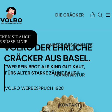
Artikel
DIE CRÄCKER
im
Warenkorb
insgesamt:
0
CKEN SIE AUCH
 SÜSSE LINIE.
VOLRO DER EHRLICHE
UNSERE GESCHICHTE
CRÄCKER AUS BASEL.
“WER SEIN BROT ALS KIND GUT KAUT,
FÜRS ALTER STARKE ZÄHNE BAUT.”
MANUFAKTUR
VOLRO WERBESPRUCH 1928
KONTAKT