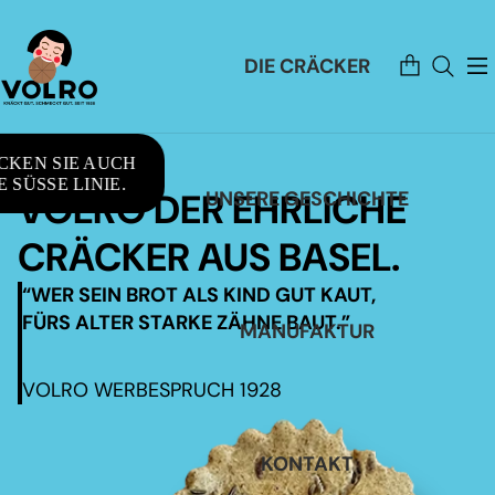
Artikel
DIE CRÄCKER
im
Warenkorb
insgesamt:
0
CKEN SIE AUCH
 SÜSSE LINIE.
VOLRO DER EHRLICHE
UNSERE GESCHICHTE
CRÄCKER AUS BASEL.
“WER SEIN BROT ALS KIND GUT KAUT,
FÜRS ALTER STARKE ZÄHNE BAUT.”
MANUFAKTUR
VOLRO WERBESPRUCH 1928
KONTAKT