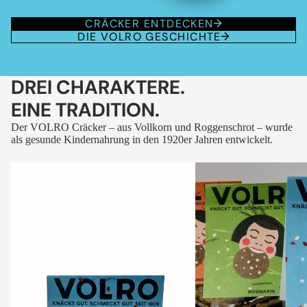
CRÄCKER ENTDECKEN
DIE VOLRO GESCHICHTE
DREI CHARAKTERE.
EINE TRADITION.
Der VOLRO Cräcker – aus Vollkorn und Roggenschrot – wurde
als gesunde Kindernahrung in den 1920er Jahren entwickelt.
VOLRO
VOLRO
-
-
FLEURS
KÜMMEL
DES
ALPES