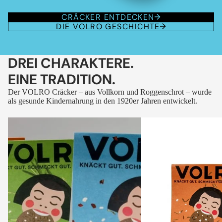
CRÄCKER ENTDECKEN
DIE VOLRO GESCHICHTE
DREI CHARAKTERE.
EINE TRADITION.
Der VOLRO Cräcker – aus Vollkorn und Roggenschrot – wurde
als gesunde Kindernahrung in den 1920er Jahren entwickelt.
VOLRO
VOLRO
-
-
FLEURS
KÜMMEL
DES
ALPES