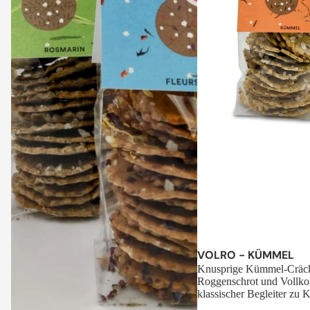
Sale
VOLRO - KÜMMEL
Knusprige Kümmel-Cräck
Roggenschrot und Vollko
klassischer Begleiter zu K