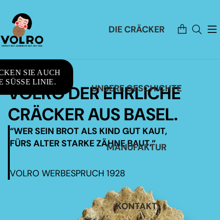
Artikel
DIE CRÄCKER
im
Warenkorb
insgesamt:
0
CKEN SIE AUCH
 SÜSSE LINIE.
VOLRO DER EHRLICHE
UNSERE GESCHICHTE
CRÄCKER AUS BASEL.
“WER SEIN BROT ALS KIND GUT KAUT,
FÜRS ALTER STARKE ZÄHNE BAUT.”
MANUFAKTUR
VOLRO WERBESPRUCH 1928
KONTAKT