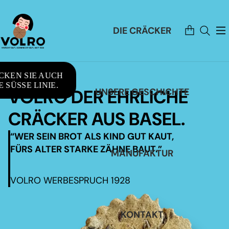
Artikel
DIE CRÄCKER
im
Warenkorb
insgesamt:
0
CKEN SIE AUCH
 SÜSSE LINIE.
VOLRO DER EHRLICHE
UNSERE GESCHICHTE
CRÄCKER AUS BASEL.
“WER SEIN BROT ALS KIND GUT KAUT,
FÜRS ALTER STARKE ZÄHNE BAUT.”
MANUFAKTUR
VOLRO WERBESPRUCH 1928
KONTAKT