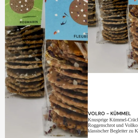
Sale
VOLRO - KÜMMEL
Knusprige Kümmel-Cräck
Roggenschrot und Vollko
klassischer Begleiter zu K