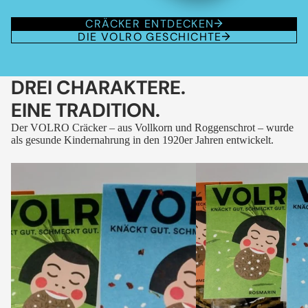
CRÄCKER ENTDECKEN
DIE VOLRO GESCHICHTE
DREI CHARAKTERE.
EINE TRADITION.
Der VOLRO Cräcker – aus Vollkorn und Roggenschrot – wurde
als gesunde Kindernahrung in den 1920er Jahren entwickelt.
VOLRO
VOLRO
-
-
FLEURS
KÜMMEL
DES
ALPES