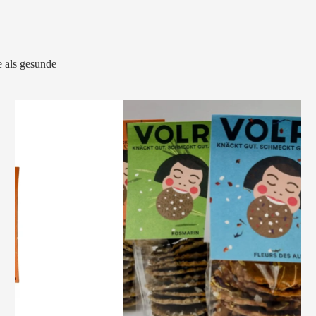
 als gesunde
VOLRO
-
KÜMMEL