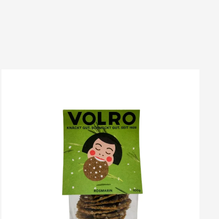
VOLRO
-
ROSMARIN