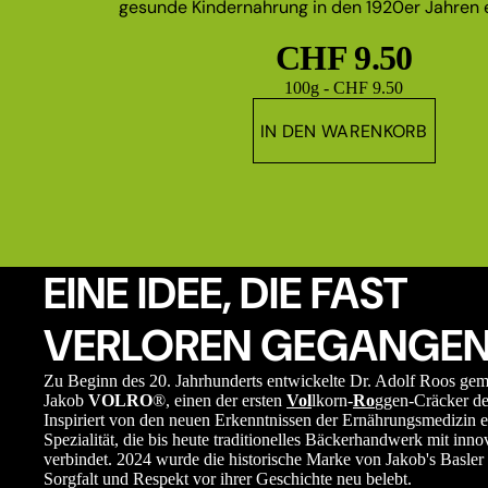
gesunde Kindernahrung in den 1920er Jahren e
CHF 9.50
Grundpreis
100g - CHF 9.50
IN DEN WARENKORB
EINE IDEE, DIE FAST
VERLOREN GEGANGEN
Zu Beginn des 20. Jahrhunderts entwickelte Dr. Adolf Roos ge
Jakob
VOLRO
®, einen der ersten
Vol
lkorn-
Ro
ggen-Cräcker de
Inspiriert von den neuen Erkenntnissen der Ernährungsmedizin e
Spezialität, die bis heute traditionelles Bäckerhandwerk mit in
verbindet. 2024 wurde die historische Marke von Jakob's Basler 
Sorgfalt und Respekt vor ihrer Geschichte neu belebt.