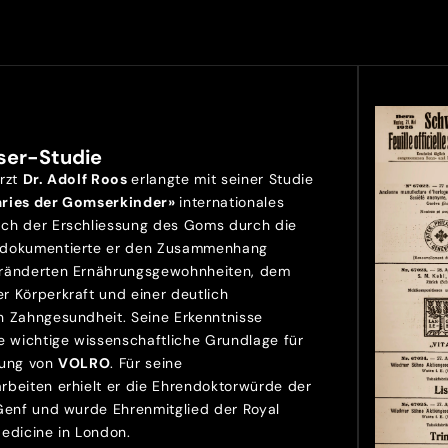
ser-Studie
Arzt
Dr. Adolf Roos
erlangte mit seiner Studie
aries der Gomserkinder»
internationales
ch der Erschliessung des Goms durch die
 dokumentierte er den Zusammenhang
ränderten Ernährungsgewohnheiten, dem
r Körperkraft und einer deutlich
n Zahngesundheit. Seine Erkenntnisse
e wichtige wissenschaftliche Grundlage für
lung von
VOLRO
. Für seine
rbeiten erhielt er die Ehrendoktorwürde der
 Genf und wurde Ehrenmitglied der Royal
Medicine in London.