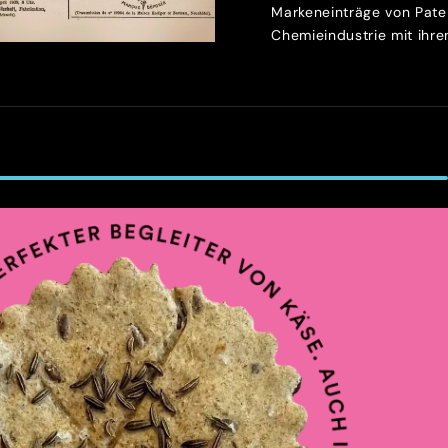
Markeneinträge von Patek
Chemieindustrie mit ihren