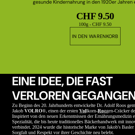
gesunde Kindernahrung in den 1920er Jahren e
CHF 9.50
Grundpreis
100g - CHF 9.50
IN DEN WARENKORB
EINE IDEE, DIE FAST
VERLOREN GEGANGEN
Zu Beginn des 20. Jahrhunderts entwickelte Dr. Adolf Roos ge
Jakob
VOLRO
®, einen der ersten
Vol
lkorn-
Ro
ggen-Cräcker de
Inspiriert von den neuen Erkenntnissen der Ernährungsmedizin e
Spezialität, die bis heute traditionelles Bäckerhandwerk mit in
verbindet. 2024 wurde die historische Marke von Jakob's Basler 
Sorgfalt und Respekt vor ihrer Geschichte neu belebt.