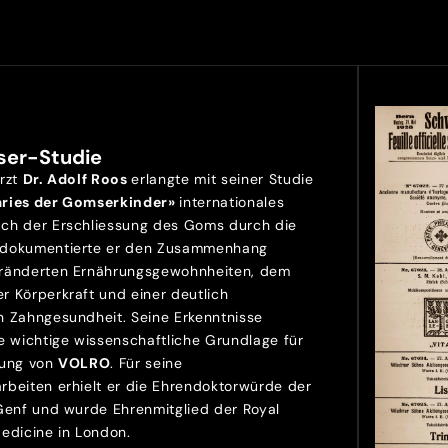
ser-Studie
Arzt
Dr. Adolf Roos
erlangte mit seiner Studie
aries der Gomserkinder»
internationales
ch der Erschliessung des Goms durch die
 dokumentierte er den Zusammenhang
ränderten Ernährungsgewohnheiten, dem
r Körperkraft und einer deutlich
n Zahngesundheit. Seine Erkenntnisse
e wichtige wissenschaftliche Grundlage für
lung von
VOLRO
. Für seine
rbeiten erhielt er die Ehrendoktorwürde der
 Genf und wurde Ehrenmitglied der Royal
Medicine in London.