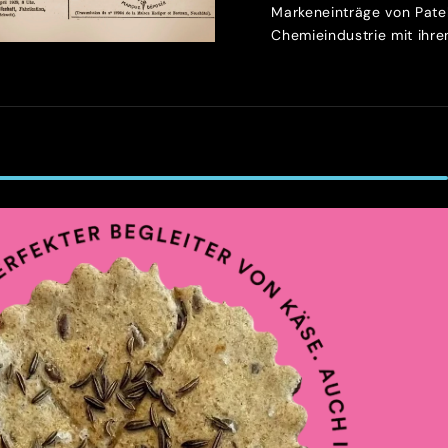
Markeneinträge von Patek
Chemieindustrie mit ihren