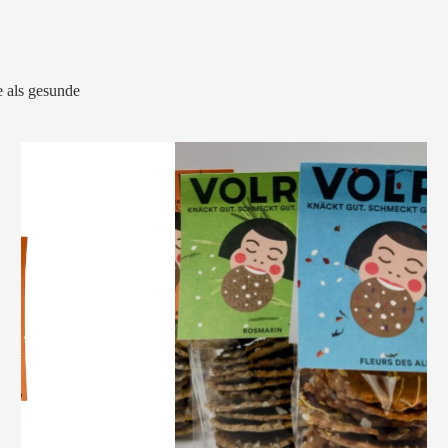
 als gesunde
VOLRO
-
KÜMMEL