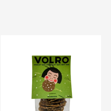
VOLRO
-
ROSMARIN