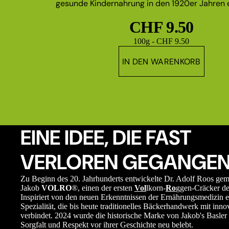
gesunde Kindernahrung in den 1920er Jahren e
CHF 9.50
Grundpreis
100g - CHF 9.50
IN DEN WARENKORB
EINE IDEE, DIE FAST
VERLOREN GEGANGEN
Zu Beginn des 20. Jahrhunderts entwickelte Dr. Adolf Roos ge
Jakob
VOLRO
®, einen der ersten
Vol
lkorn-
Ro
ggen-Cräcker de
Inspiriert von den neuen Erkenntnissen der Ernährungsmedizin e
Spezialität, die bis heute traditionelles Bäckerhandwerk mit in
verbindet. 2024 wurde die historische Marke von Jakob's Basler 
Sorgfalt und Respekt vor ihrer Geschichte neu belebt.