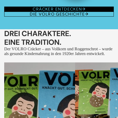
CRÄCKER ENTDECKEN
DIE VOLRO GESCHICHTE
DREI CHARAKTERE.
EINE TRADITION.
Der VOLRO Cräcker – aus Vollkorn und Roggenschrot – wurde
als gesunde Kindernahrung in den 1920er Jahren entwickelt.
VOLRO
VOLRO
-
-
FLEURS
KÜMMEL
DES
ALPES