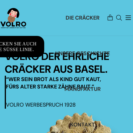
Artikel
DIE CRÄCKER
im
Warenkorb
insgesamt:
0
CKEN SIE AUCH
 SÜSSE LINIE.
VOLRO DER EHRLICHE
UNSERE GESCHICHTE
CRÄCKER AUS BASEL.
“WER SEIN BROT ALS KIND GUT KAUT,
FÜRS ALTER STARKE ZÄHNE BAUT.”
MANUFAKTUR
VOLRO WERBESPRUCH 1928
KONTAKT