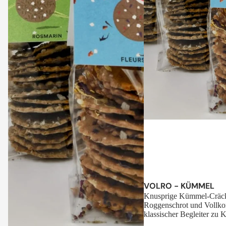
Sale
VOLRO - KÜMMEL
Knusprige Kümmel-Cräck
Roggenschrot und Vollko
klassischer Begleiter zu K