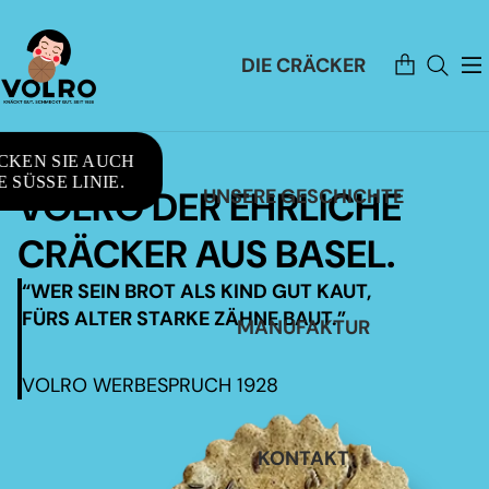
Artikel
DIE CRÄCKER
im
Warenkorb
insgesamt:
0
CKEN SIE AUCH
 SÜSSE LINIE.
VOLRO DER EHRLICHE
UNSERE GESCHICHTE
CRÄCKER AUS BASEL.
“WER SEIN BROT ALS KIND GUT KAUT,
FÜRS ALTER STARKE ZÄHNE BAUT.”
MANUFAKTUR
VOLRO WERBESPRUCH 1928
KONTAKT