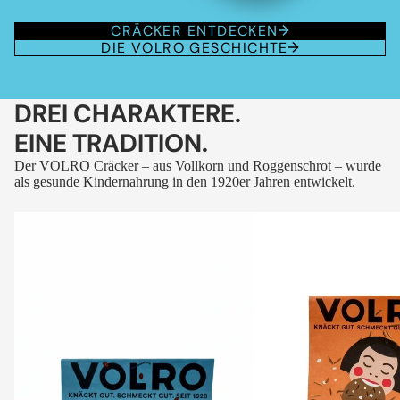
CRÄCKER ENTDECKEN
DIE VOLRO GESCHICHTE
DREI CHARAKTERE.
EINE TRADITION.
Der VOLRO Cräcker – aus Vollkorn und Roggenschrot – wurde
als gesunde Kindernahrung in den 1920er Jahren entwickelt.
VOLRO
VOLRO
-
-
FLEURS
KÜMMEL
DES
ALPES