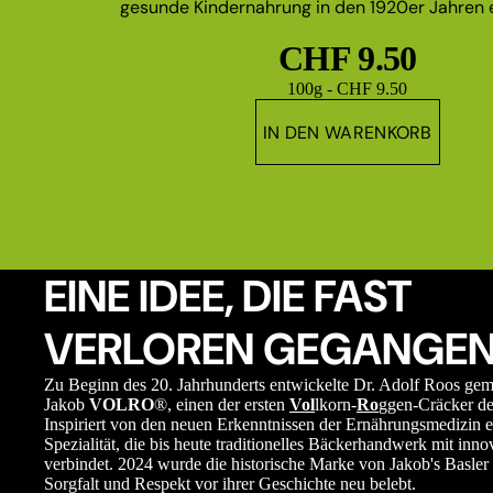
gesunde Kindernahrung in den 1920er Jahren e
CHF 9.50
Grundpreis
100g - CHF 9.50
IN DEN WARENKORB
EINE IDEE, DIE FAST
VERLOREN GEGANGEN
Zu Beginn des 20. Jahrhunderts entwickelte Dr. Adolf Roos ge
Jakob
VOLRO
®, einen der ersten
Vol
lkorn-
Ro
ggen-Cräcker de
Inspiriert von den neuen Erkenntnissen der Ernährungsmedizin e
Spezialität, die bis heute traditionelles Bäckerhandwerk mit in
verbindet. 2024 wurde die historische Marke von Jakob's Basler 
Sorgfalt und Respekt vor ihrer Geschichte neu belebt.