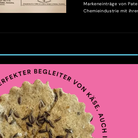
Markeneinträge von Patek
Chemieindustrie mit ihren