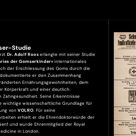
ser-Studie
Arzt
Dr. Adolf Roos
erlangte mit seiner Studie
aries der Gomserkinder»
internationales
ch der Erschliessung des Goms durch die
 dokumentierte er den Zusammenhang
ränderten Ernährungsgewohnheiten, dem
r Körperkraft und einer deutlich
n Zahngesundheit. Seine Erkenntnisse
e wichtige wissenschaftliche Grundlage für
lung von
VOLRO
. Für seine
rbeiten erhielt er die Ehrendoktorwürde der
 Genf und wurde Ehrenmitglied der Royal
Medicine in London.