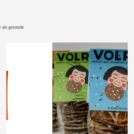
 als gesunde
VOLRO
-
KÜMMEL