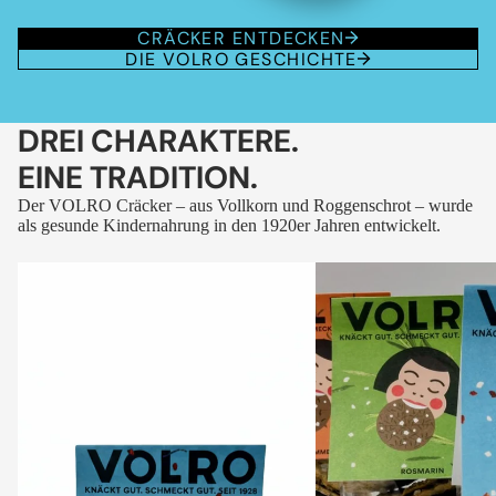
CRÄCKER ENTDECKEN
DIE VOLRO GESCHICHTE
DREI CHARAKTERE.
EINE TRADITION.
Der VOLRO Cräcker – aus Vollkorn und Roggenschrot – wurde
als gesunde Kindernahrung in den 1920er Jahren entwickelt.
VOLRO
VOLRO
-
-
FLEURS
KÜMMEL
DES
ALPES