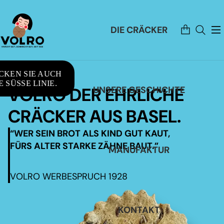
Artikel
DIE CRÄCKER
im
Warenkorb
insgesamt:
0
CKEN SIE AUCH
 SÜSSE LINIE.
VOLRO DER EHRLICHE
UNSERE GESCHICHTE
CRÄCKER AUS BASEL.
“WER SEIN BROT ALS KIND GUT KAUT,
FÜRS ALTER STARKE ZÄHNE BAUT.”
MANUFAKTUR
VOLRO WERBESPRUCH 1928
KONTAKT