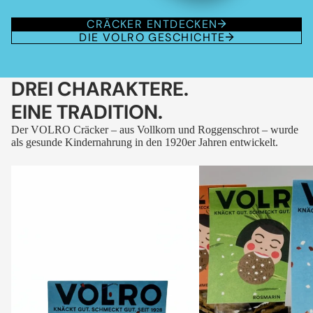
CRÄCKER ENTDECKEN
DIE VOLRO GESCHICHTE
DREI CHARAKTERE.
EINE TRADITION.
Der VOLRO Cräcker – aus Vollkorn und Roggenschrot – wurde
als gesunde Kindernahrung in den 1920er Jahren entwickelt.
VOLRO
VOLRO
-
-
FLEURS
KÜMMEL
DES
ALPES