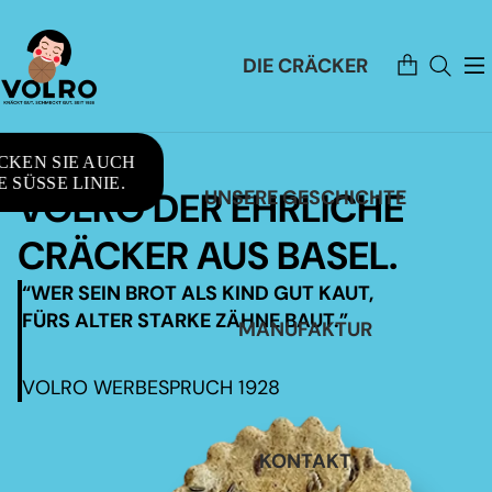
Artikel
DIE CRÄCKER
im
Warenkorb
insgesamt:
0
CKEN SIE AUCH
 SÜSSE LINIE.
VOLRO DER EHRLICHE
UNSERE GESCHICHTE
CRÄCKER AUS BASEL.
“WER SEIN BROT ALS KIND GUT KAUT,
FÜRS ALTER STARKE ZÄHNE BAUT.”
MANUFAKTUR
VOLRO WERBESPRUCH 1928
KONTAKT