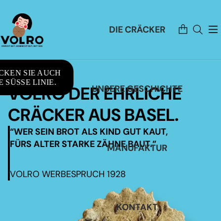
Artikel
DIE CRÄCKER
im
Warenkorb
insgesamt:
0
CKEN SIE AUCH
 SÜSSE LINIE.
VOLRO DER EHRLICHE
UNSERE GESCHICHTE
CRÄCKER AUS BASEL.
“WER SEIN BROT ALS KIND GUT KAUT,
FÜRS ALTER STARKE ZÄHNE BAUT.”
MANUFAKTUR
VOLRO WERBESPRUCH 1928
KONTAKT