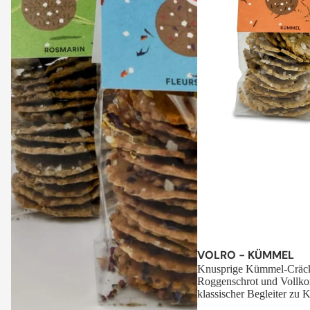
Sale
VOLRO - KÜMMEL
Knusprige Kümmel-Cräck
Roggenschrot und Vollko
klassischer Begleiter zu K