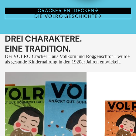
CRÄCKER ENTDECKEN
DIE VOLRO GESCHICHTE
DREI CHARAKTERE.
EINE TRADITION.
Der VOLRO Cräcker – aus Vollkorn und Roggenschrot – wurde
als gesunde Kindernahrung in den 1920er Jahren entwickelt.
VOLRO
VOLRO
-
-
FLEURS
KÜMMEL
DES
ALPES