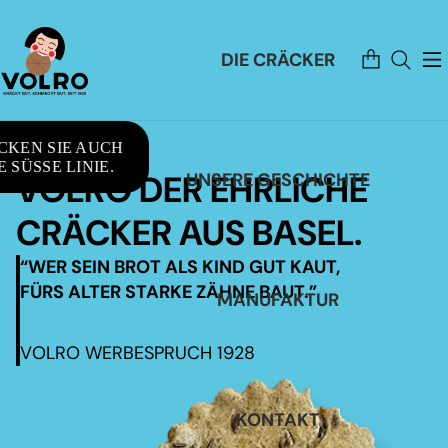
Artikel
DIE CRÄCKER
im
Warenkorb
insgesamt:
0
CKEN SIE AUCH
 SÜSSE LINIE.
VOLRO DER EHRLICHE
UNSERE GESCHICHTE
CRÄCKER AUS BASEL.
“WER SEIN BROT ALS KIND GUT KAUT,
FÜRS ALTER STARKE ZÄHNE BAUT.”
MANUFAKTUR
VOLRO WERBESPRUCH 1928
KONTAKT