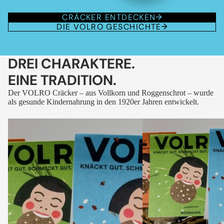
CRÄCKER ENTDECKEN
DIE VOLRO GESCHICHTE
DREI CHARAKTERE.
EINE TRADITION.
Der VOLRO Cräcker – aus Vollkorn und Roggenschrot – wurde
als gesunde Kindernahrung in den 1920er Jahren entwickelt.
VOLRO
VOLRO
-
-
FLEURS
KÜMMEL
DES
ALPES