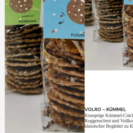
Sale
VOLRO - KÜMMEL
Knusprige Kümmel-Cräck
Roggenschrot und Vollko
klassischer Begleiter zu K