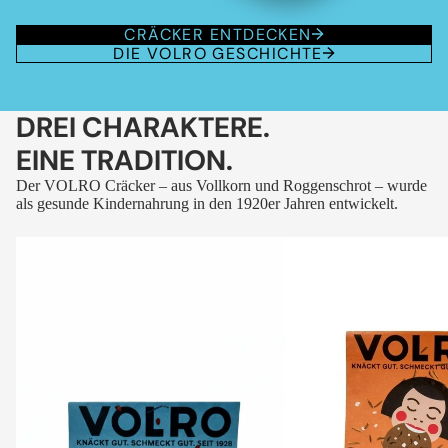
CRÄCKER ENTDECKEN
DIE VOLRO GESCHICHTE
DREI CHARAKTERE.
EINE TRADITION.
Der VOLRO Cräcker – aus Vollkorn und Roggenschrot – wurde
als gesunde Kindernahrung in den 1920er Jahren entwickelt.
VOLRO
VOLRO
-
-
FLEURS
KÜMMEL
DES
ALPES