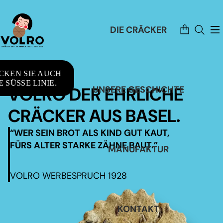
Artikel
DIE CRÄCKER
im
Warenkorb
insgesamt:
0
CKEN SIE AUCH
 SÜSSE LINIE.
VOLRO DER EHRLICHE
UNSERE GESCHICHTE
CRÄCKER AUS BASEL.
“WER SEIN BROT ALS KIND GUT KAUT,
FÜRS ALTER STARKE ZÄHNE BAUT.”
MANUFAKTUR
VOLRO WERBESPRUCH 1928
KONTAKT