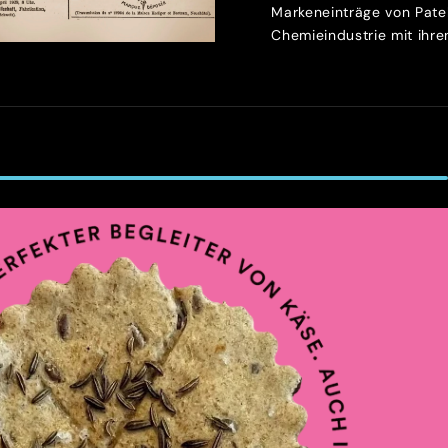
Markeneinträge von Patek
Chemieindustrie mit ihren