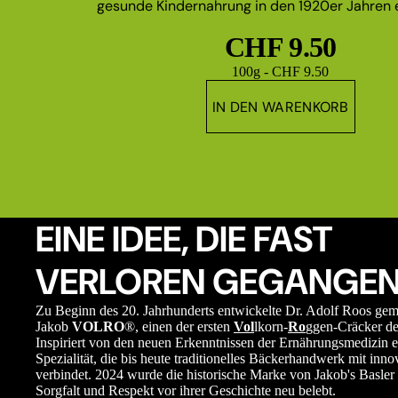
gesunde Kindernahrung in den 1920er Jahren e
CHF 9.50
Grundpreis
100g - CHF 9.50
IN DEN WARENKORB
EINE IDEE, DIE FAST
VERLOREN GEGANGEN
Zu Beginn des 20. Jahrhunderts entwickelte Dr. Adolf Roos ge
Jakob
VOLRO
®, einen der ersten
Vol
lkorn-
Ro
ggen-Cräcker de
Inspiriert von den neuen Erkenntnissen der Ernährungsmedizin e
Spezialität, die bis heute traditionelles Bäckerhandwerk mit in
verbindet. 2024 wurde die historische Marke von Jakob's Basler 
Sorgfalt und Respekt vor ihrer Geschichte neu belebt.