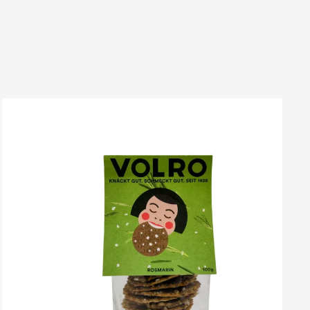
VOLRO
-
ROSMARIN