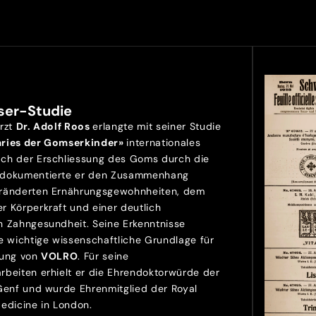
ser-Studie
Arzt
Dr. Adolf Roos
erlangte mit seiner Studie
aries der Gomserkinder»
internationales
ch der Erschliessung des Goms durch die
 dokumentierte er den Zusammenhang
ränderten Ernährungsgewohnheiten, dem
r Körperkraft und einer deutlich
n Zahngesundheit. Seine Erkenntnisse
e wichtige wissenschaftliche Grundlage für
lung von
VOLRO
. Für seine
rbeiten erhielt er die Ehrendoktorwürde der
 Genf und wurde Ehrenmitglied der Royal
Medicine in London.