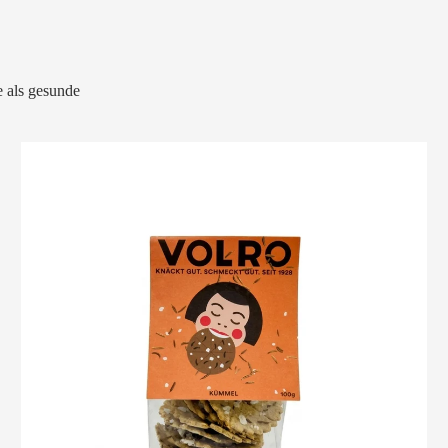
 als gesunde
VOLRO
-
KÜMMEL