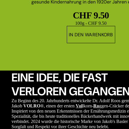
gesunde Kindernahrung in den 1920er Jahren e
CHF 9.50
Grundpreis
100g - CHF 9.50
IN DEN WARENKORB
EINE IDEE, DIE FAST
VERLOREN GEGANGEN
Zu Beginn des 20. Jahrhunderts entwickelte Dr. Adolf Roos ge
Jakob
VOLRO
®, einen der ersten
Vol
lkorn-
Ro
ggen-Cräcker de
Inspiriert von den neuen Erkenntnissen der Ernährungsmedizin e
Spezialität, die bis heute traditionelles Bäckerhandwerk mit in
verbindet. 2024 wurde die historische Marke von Jakob's Basler 
Sorgfalt und Respekt vor ihrer Geschichte neu belebt.