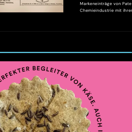
Markeneinträge von Patek
Chemieindustrie mit ihren