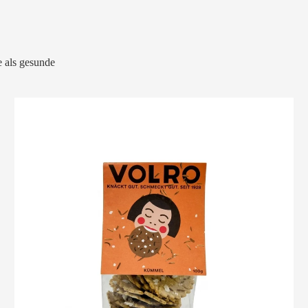
 als gesunde
VOLRO
-
KÜMMEL