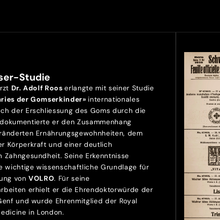
ser-Studie
Arzt
Dr. Adolf Roos
erlangte mit seiner Studie
aries der Gomserkinder»
internationales
ch der Erschliessung des Goms durch die
 dokumentierte er den Zusammenhang
ränderten Ernährungsgewohnheiten, dem
r Körperkraft und einer deutlich
n Zahngesundheit. Seine Erkenntnisse
e wichtige wissenschaftliche Grundlage für
lung von
VOLRO
. Für seine
rbeiten erhielt er die Ehrendoktorwürde der
 Genf und wurde Ehrenmitglied der Royal
Medicine in London.