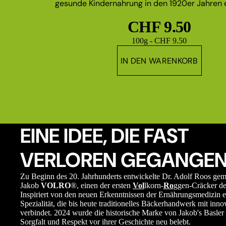
gesunde Kindernahrung in den 1920er Jahren e
CHF 9.50
Grundpreis
100g - CHF 9.50
IN DEN WARENKORB
EINE IDEE, DIE FAST
VERLOREN GEGANGEN
Zu Beginn des 20. Jahrhunderts entwickelte Dr. Adolf Roos ge
Jakob
VOLRO
®, einen der ersten
Vol
lkorn-
Ro
ggen-Cräcker de
Inspiriert von den neuen Erkenntnissen der Ernährungsmedizin e
Spezialität, die bis heute traditionelles Bäckerhandwerk mit in
verbindet. 2024 wurde die historische Marke von Jakob's Basler 
Sorgfalt und Respekt vor ihrer Geschichte neu belebt.