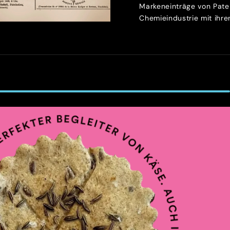
Markeneinträge von Patek
Chemieindustrie mit ihren