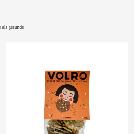
 als gesunde
VOLRO
-
KÜMMEL