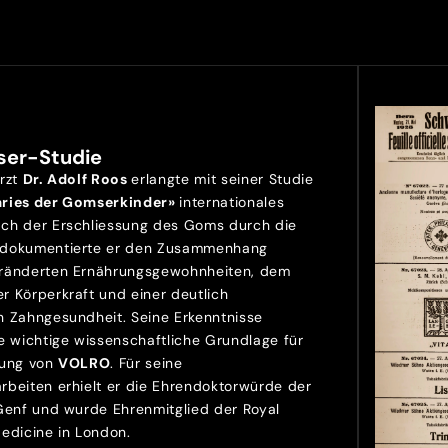
ser-Studie
Arzt
Dr. Adolf Roos
erlangte mit seiner Studie
aries der Gomserkinder»
internationales
ch der Erschliessung des Goms durch die
 dokumentierte er den Zusammenhang
ränderten Ernährungsgewohnheiten, dem
r Körperkraft und einer deutlich
n Zahngesundheit. Seine Erkenntnisse
e wichtige wissenschaftliche Grundlage für
lung von
VOLRO
. Für seine
rbeiten erhielt er die Ehrendoktorwürde der
 Genf und wurde Ehrenmitglied der Royal
Medicine in London.