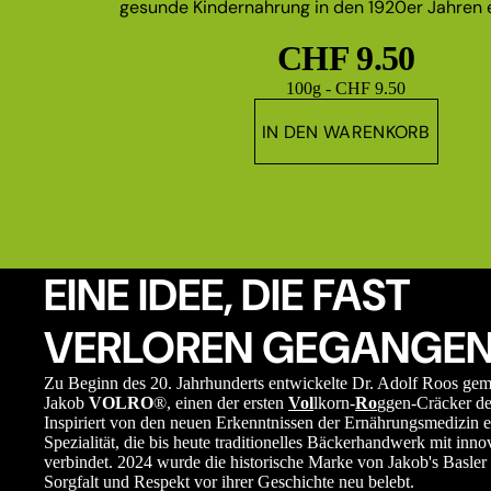
gesunde Kindernahrung in den 1920er Jahren e
CHF 9.50
Grundpreis
100g - CHF 9.50
IN DEN WARENKORB
EINE IDEE, DIE FAST
VERLOREN GEGANGEN
Zu Beginn des 20. Jahrhunderts entwickelte Dr. Adolf Roos ge
Jakob
VOLRO
®, einen der ersten
Vol
lkorn-
Ro
ggen-Cräcker de
Inspiriert von den neuen Erkenntnissen der Ernährungsmedizin e
Spezialität, die bis heute traditionelles Bäckerhandwerk mit in
verbindet. 2024 wurde die historische Marke von Jakob's Basler 
Sorgfalt und Respekt vor ihrer Geschichte neu belebt.