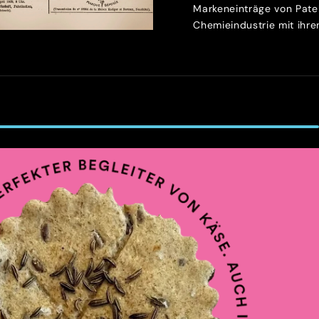
Markeneinträge von Patek
Chemieindustrie mit ihren