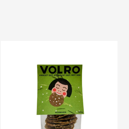
VOLRO
-
ROSMARIN