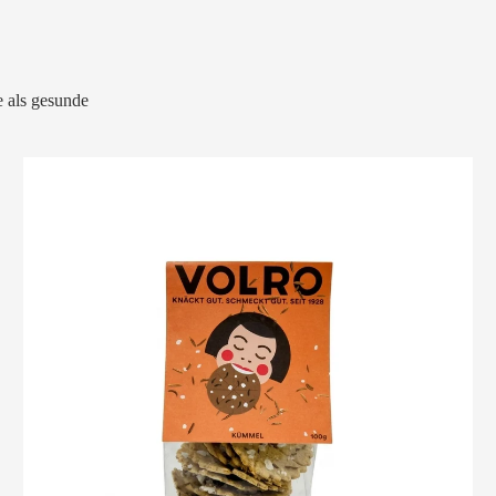
 als gesunde
VOLRO
-
KÜMMEL