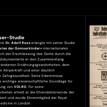
ser-Studie
Arzt
Dr. Adolf Roos
erlangte mit seiner Studie
aries der Gomserkinder»
internationales
ch der Erschliessung des Goms durch die
 dokumentierte er den Zusammenhang
ränderten Ernährungsgewohnheiten, dem
r Körperkraft und einer deutlich
n Zahngesundheit. Seine Erkenntnisse
e wichtige wissenschaftliche Grundlage für
lung von
VOLRO
. Für seine
rbeiten erhielt er die Ehrendoktorwürde der
 Genf und wurde Ehrenmitglied der Royal
Medicine in London.