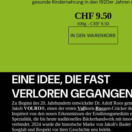
gesunde Kindernahrung in den 1920er Jahren e
CHF 9.50
Grundpreis
100g - CHF 9.50
IN DEN WARENKORB
EINE IDEE, DIE FAST
VERLOREN GEGANGEN
Zu Beginn des 20. Jahrhunderts entwickelte Dr. Adolf Roos ge
Jakob
VOLRO
®, einen der ersten
Vol
lkorn-
Ro
ggen-Cräcker de
Inspiriert von den neuen Erkenntnissen der Ernährungsmedizin e
Spezialität, die bis heute traditionelles Bäckerhandwerk mit in
verbindet. 2024 wurde die historische Marke von Jakob's Basler 
Sorgfalt und Respekt vor ihrer Geschichte neu belebt.