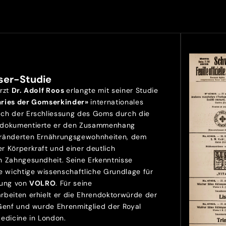
ser-Studie
Arzt
Dr. Adolf Roos
erlangte mit seiner Studie
aries der Gomserkinder»
internationales
ch der Erschliessung des Goms durch die
 dokumentierte er den Zusammenhang
ränderten Ernährungsgewohnheiten, dem
r Körperkraft und einer deutlich
n Zahngesundheit. Seine Erkenntnisse
e wichtige wissenschaftliche Grundlage für
lung von
VOLRO
. Für seine
rbeiten erhielt er die Ehrendoktorwürde der
 Genf und wurde Ehrenmitglied der Royal
Medicine in London.