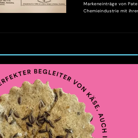
Markeneinträge von Patek
Chemieindustrie mit ihren