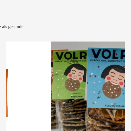
 als gesunde
VOLRO
-
KÜMMEL