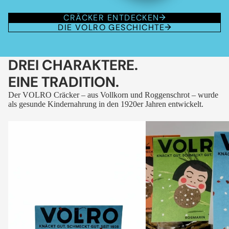
CRÄCKER ENTDECKEN
DIE VOLRO GESCHICHTE
DREI CHARAKTERE.
EINE TRADITION.
Der VOLRO Cräcker – aus Vollkorn und Roggenschrot – wurde
als gesunde Kindernahrung in den 1920er Jahren entwickelt.
VOLRO
VOLRO
-
-
FLEURS
KÜMMEL
DES
ALPES