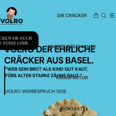
Artikel
DIE CRÄCKER
im
Warenkorb
insgesamt:
0
CKEN SIE AUCH
 SÜSSE LINIE.
VOLRO DER EHRLICHE
UNSERE GESCHICHTE
CRÄCKER AUS BASEL.
“WER SEIN BROT ALS KIND GUT KAUT,
FÜRS ALTER STARKE ZÄHNE BAUT.”
MANUFAKTUR
VOLRO WERBESPRUCH 1928
KONTAKT