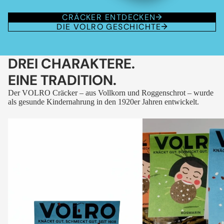
CRÄCKER ENTDECKEN
DIE VOLRO GESCHICHTE
DREI CHARAKTERE.
EINE TRADITION.
Der VOLRO Cräcker – aus Vollkorn und Roggenschrot – wurde
als gesunde Kindernahrung in den 1920er Jahren entwickelt.
VOLRO
VOLRO
-
-
FLEURS
KÜMMEL
DES
ALPES