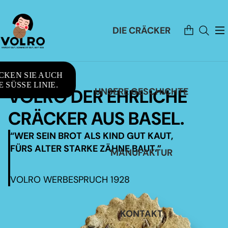
Artikel
DIE CRÄCKER
im
Warenkorb
insgesamt:
0
CKEN SIE AUCH
 SÜSSE LINIE.
VOLRO DER EHRLICHE
UNSERE GESCHICHTE
CRÄCKER AUS BASEL.
“WER SEIN BROT ALS KIND GUT KAUT,
FÜRS ALTER STARKE ZÄHNE BAUT.”
MANUFAKTUR
VOLRO WERBESPRUCH 1928
KONTAKT