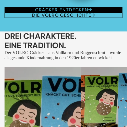
CRÄCKER ENTDECKEN
DIE VOLRO GESCHICHTE
DREI CHARAKTERE.
EINE TRADITION.
Der VOLRO Cräcker – aus Vollkorn und Roggenschrot – wurde
als gesunde Kindernahrung in den 1920er Jahren entwickelt.
VOLRO
VOLRO
-
-
FLEURS
KÜMMEL
DES
ALPES