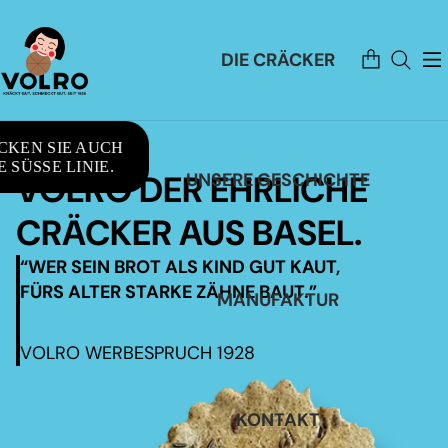
Artikel
DIE CRÄCKER
im
Warenkorb
insgesamt:
0
CKEN SIE AUCH
 SÜSSE LINIE.
VOLRO DER EHRLICHE
UNSERE GESCHICHTE
CRÄCKER AUS BASEL.
“WER SEIN BROT ALS KIND GUT KAUT,
FÜRS ALTER STARKE ZÄHNE BAUT.”
MANUFAKTUR
VOLRO WERBESPRUCH 1928
KONTAKT