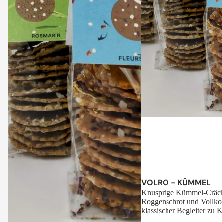
Sale
VOLRO - KÜMMEL
Knusprige Kümmel-Cräck
Roggenschrot und Vollko
klassischer Begleiter zu K