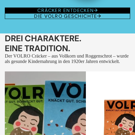
CRÄCKER ENTDECKEN
DIE VOLRO GESCHICHTE
DREI CHARAKTERE.
EINE TRADITION.
Der VOLRO Cräcker – aus Vollkorn und Roggenschrot – wurde
als gesunde Kindernahrung in den 1920er Jahren entwickelt.
VOLRO
VOLRO
-
-
FLEURS
KÜMMEL
DES
ALPES