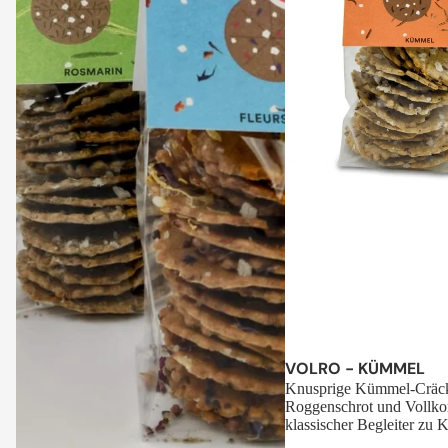
Sale
VOLRO - KÜMMEL
Knusprige Kümmel-Cräck
Roggenschrot und Vollko
klassischer Begleiter zu K