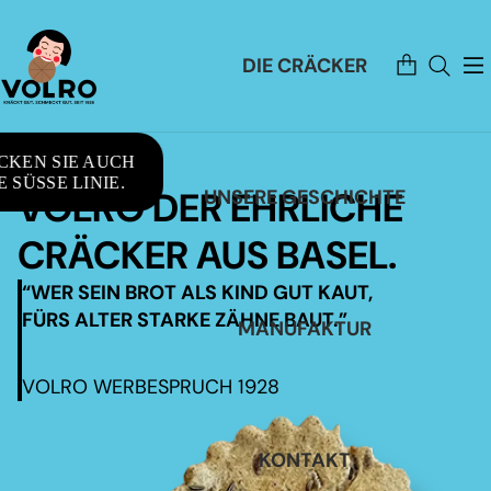
Artikel
DIE CRÄCKER
im
Warenkorb
insgesamt:
0
CKEN SIE AUCH
 SÜSSE LINIE.
VOLRO DER EHRLICHE
UNSERE GESCHICHTE
CRÄCKER AUS BASEL.
“WER SEIN BROT ALS KIND GUT KAUT,
FÜRS ALTER STARKE ZÄHNE BAUT.”
MANUFAKTUR
VOLRO WERBESPRUCH 1928
KONTAKT