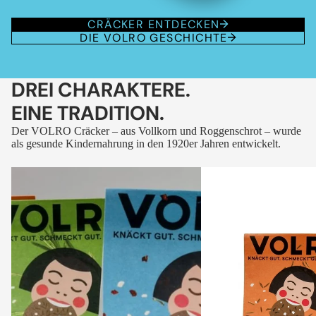
CRÄCKER ENTDECKEN
DIE VOLRO GESCHICHTE
DREI CHARAKTERE.
EINE TRADITION.
Der VOLRO Cräcker – aus Vollkorn und Roggenschrot – wurde
als gesunde Kindernahrung in den 1920er Jahren entwickelt.
VOLRO
VOLRO
-
-
FLEURS
KÜMMEL
DES
ALPES