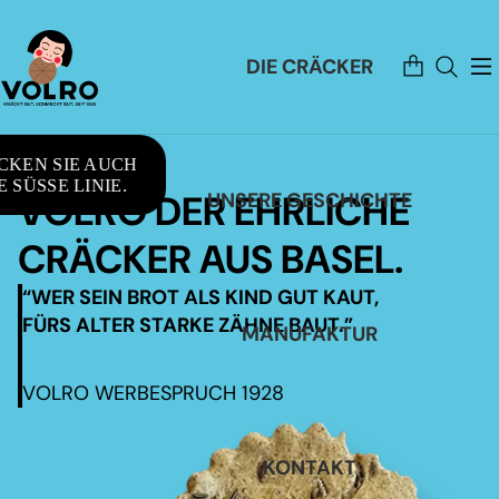
Artikel
DIE CRÄCKER
im
Warenkorb
insgesamt:
0
CKEN SIE AUCH
 SÜSSE LINIE.
VOLRO DER EHRLICHE
UNSERE GESCHICHTE
CRÄCKER AUS BASEL.
“WER SEIN BROT ALS KIND GUT KAUT,
FÜRS ALTER STARKE ZÄHNE BAUT.”
MANUFAKTUR
VOLRO WERBESPRUCH 1928
KONTAKT