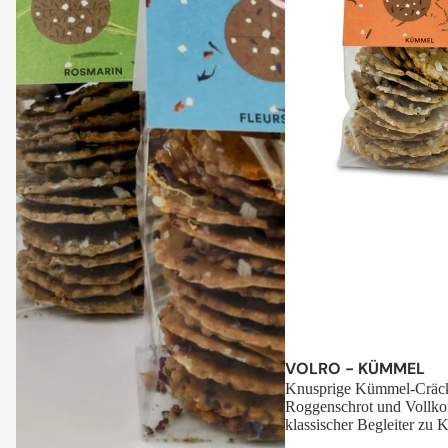
Sale
VOLRO - KÜMMEL
Knusprige Kümmel-Cräck
Roggenschrot und Vollko
klassischer Begleiter zu K