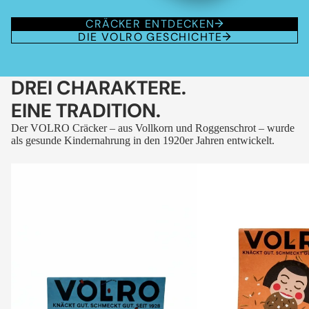
CRÄCKER ENTDECKEN
DIE VOLRO GESCHICHTE
DREI CHARAKTERE.
EINE TRADITION.
Der VOLRO Cräcker – aus Vollkorn und Roggenschrot – wurde
als gesunde Kindernahrung in den 1920er Jahren entwickelt.
VOLRO
VOLRO
-
-
FLEURS
KÜMMEL
DES
ALPES