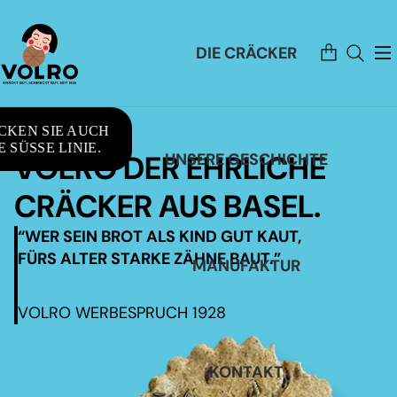
Artikel
DIE CRÄCKER
im
Warenkorb
insgesamt:
0
CKEN SIE AUCH
 SÜSSE LINIE.
VOLRO DER EHRLICHE
UNSERE GESCHICHTE
CRÄCKER AUS BASEL.
“WER SEIN BROT ALS KIND GUT KAUT,
FÜRS ALTER STARKE ZÄHNE BAUT.”
MANUFAKTUR
VOLRO WERBESPRUCH 1928
KONTAKT