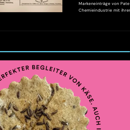
Markeneinträge von Patek
Chemieindustrie mit ihren