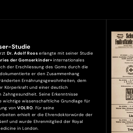
ser-Studie
Arzt
Dr. Adolf Roos
erlangte mit seiner Studie
aries der Gomserkinder»
internationales
ch der Erschliessung des Goms durch die
 dokumentierte er den Zusammenhang
ränderten Ernährungsgewohnheiten, dem
r Körperkraft und einer deutlich
n Zahngesundheit. Seine Erkenntnisse
e wichtige wissenschaftliche Grundlage für
lung von
VOLRO
. Für seine
rbeiten erhielt er die Ehrendoktorwürde der
 Genf und wurde Ehrenmitglied der Royal
Medicine in London.