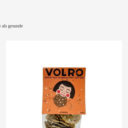
 als gesunde
VOLRO
-
KÜMMEL