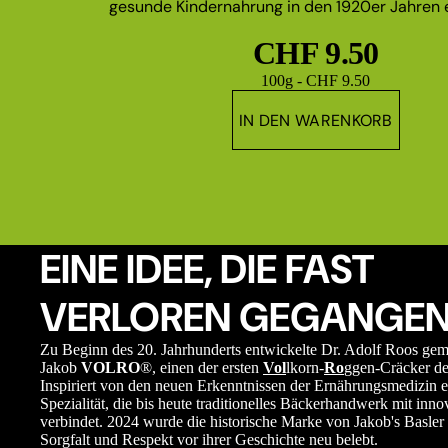
gesunde Kindernahrung in den 1920er Jahren e
CHF 9.50
Grundpreis
100g - CHF 9.50
IN DEN WARENKORB
EINE IDEE, DIE FAST
VERLOREN GEGANGEN
Zu Beginn des 20. Jahrhunderts entwickelte Dr. Adolf Roos ge
Jakob
VOLRO
®, einen der ersten
Vol
lkorn-
Ro
ggen-Cräcker de
Inspiriert von den neuen Erkenntnissen der Ernährungsmedizin e
Spezialität, die bis heute traditionelles Bäckerhandwerk mit in
verbindet. 2024 wurde die historische Marke von Jakob's Basler 
Sorgfalt und Respekt vor ihrer Geschichte neu belebt.