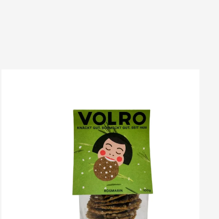
VOLRO
-
ROSMARIN