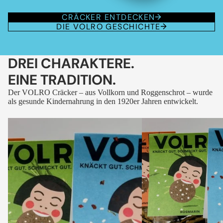
CRÄCKER ENTDECKEN
DIE VOLRO GESCHICHTE
DREI CHARAKTERE.
EINE TRADITION.
Der VOLRO Cräcker – aus Vollkorn und Roggenschrot – wurde
als gesunde Kindernahrung in den 1920er Jahren entwickelt.
VOLRO
VOLRO
-
-
FLEURS
KÜMMEL
DES
ALPES