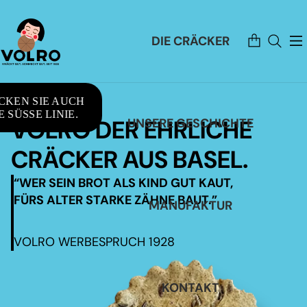
Artikel
DIE CRÄCKER
im
Warenkorb
insgesamt:
0
CKEN SIE AUCH
 SÜSSE LINIE.
VOLRO DER EHRLICHE
UNSERE GESCHICHTE
CRÄCKER AUS BASEL.
“WER SEIN BROT ALS KIND GUT KAUT,
FÜRS ALTER STARKE ZÄHNE BAUT.”
MANUFAKTUR
VOLRO WERBESPRUCH 1928
KONTAKT