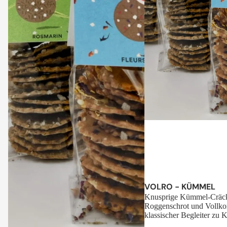
Sale
VOLRO - KÜMMEL
Knusprige Kümmel-Cräck
Roggenschrot und Vollko
klassischer Begleiter zu K