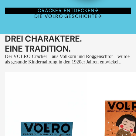
CRÄCKER ENTDECKEN
DIE VOLRO GESCHICHTE
DREI CHARAKTERE.
EINE TRADITION.
Der VOLRO Cräcker – aus Vollkorn und Roggenschrot – wurde
als gesunde Kindernahrung in den 1920er Jahren entwickelt.
VOLRO
VOLRO
-
-
FLEURS
KÜMMEL
DES
ALPES