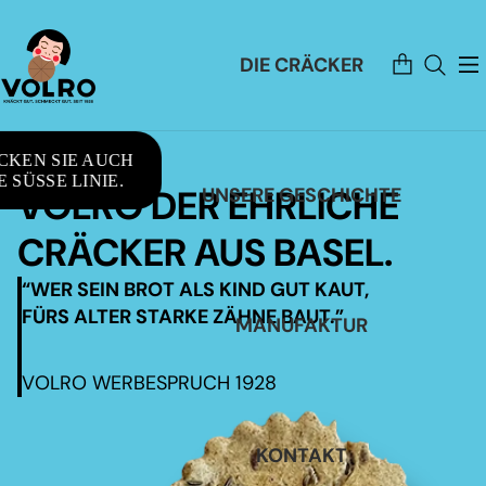
Artikel
DIE CRÄCKER
im
Warenkorb
insgesamt:
0
CKEN SIE AUCH
 SÜSSE LINIE.
VOLRO DER EHRLICHE
UNSERE GESCHICHTE
CRÄCKER AUS BASEL.
“WER SEIN BROT ALS KIND GUT KAUT,
FÜRS ALTER STARKE ZÄHNE BAUT.”
MANUFAKTUR
VOLRO WERBESPRUCH 1928
KONTAKT