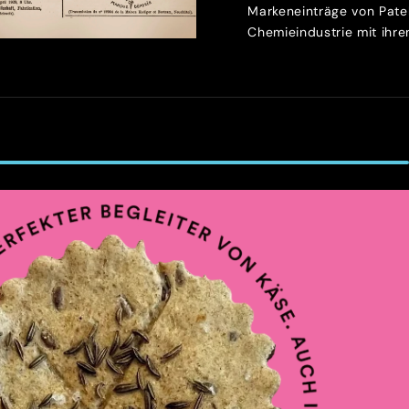
Markeneinträge von Patek
Chemieindustrie mit ihren