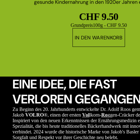
gesunde Kindernahrung in den 1920er Jahren e
CHF 9.50
Grundpreis
100g - CHF 9.50
IN DEN WARENKORB
EINE IDEE, DIE FAST
VERLOREN GEGANGEN
Zu Beginn des 20. Jahrhunderts entwickelte Dr. Adolf Roos ge
Jakob
VOLRO
®, einen der ersten
Vol
lkorn-
Ro
ggen-Cräcker de
Inspiriert von den neuen Erkenntnissen der Ernährungsmedizin e
Spezialität, die bis heute traditionelles Bäckerhandwerk mit in
verbindet. 2024 wurde die historische Marke von Jakob's Basler 
Sorgfalt und Respekt vor ihrer Geschichte neu belebt.