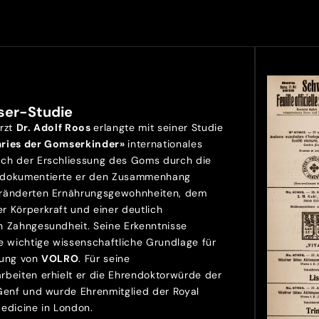
ser-Studie
Arzt
Dr. Adolf Roos
erlangte mit seiner Studie
aries der Gomserkinder»
internationales
ch der Erschliessung des Goms durch die
 dokumentierte er den Zusammenhang
ränderten Ernährungsgewohnheiten, dem
r Körperkraft und einer deutlich
n Zahngesundheit. Seine Erkenntnisse
e wichtige wissenschaftliche Grundlage für
lung von
VOLRO
. Für seine
rbeiten erhielt er die Ehrendoktorwürde der
 Genf und wurde Ehrenmitglied der Royal
Medicine in London.