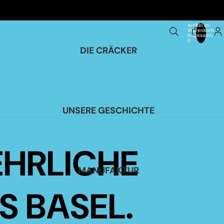
Artikel im
Warenkorb
insgesamt:
0
DIE CRÄCKER
K
UNSERE GESCHICHTE
EHRLICHE
MANUFAKTUR
S BASEL.