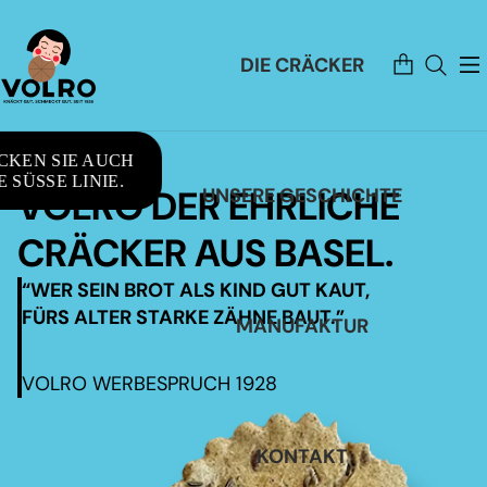
Artikel
DIE CRÄCKER
im
Warenkorb
insgesamt:
0
CKEN SIE AUCH
 SÜSSE LINIE.
VOLRO DER EHRLICHE
UNSERE GESCHICHTE
CRÄCKER AUS BASEL.
“WER SEIN BROT ALS KIND GUT KAUT,
FÜRS ALTER STARKE ZÄHNE BAUT.”
MANUFAKTUR
VOLRO WERBESPRUCH 1928
KONTAKT