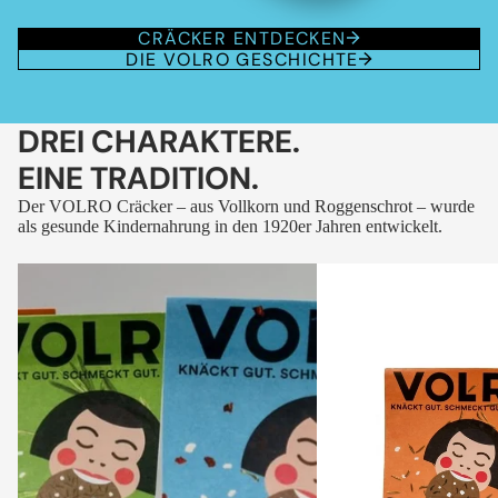
CRÄCKER ENTDECKEN
DIE VOLRO GESCHICHTE
DREI CHARAKTERE.
EINE TRADITION.
Der VOLRO Cräcker – aus Vollkorn und Roggenschrot – wurde
als gesunde Kindernahrung in den 1920er Jahren entwickelt.
VOLRO
VOLRO
-
-
FLEURS
KÜMMEL
DES
ALPES