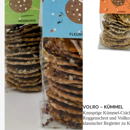
Sale
VOLRO - KÜMMEL
Knusprige Kümmel-Cräck
Roggenschrot und Vollko
klassischer Begleiter zu K