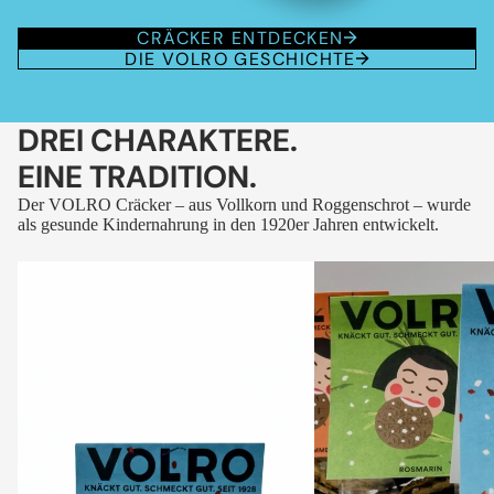
CRÄCKER ENTDECKEN
DIE VOLRO GESCHICHTE
DREI CHARAKTERE.
EINE TRADITION.
Der VOLRO Cräcker – aus Vollkorn und Roggenschrot – wurde
als gesunde Kindernahrung in den 1920er Jahren entwickelt.
VOLRO
VOLRO
-
-
FLEURS
KÜMMEL
DES
ALPES