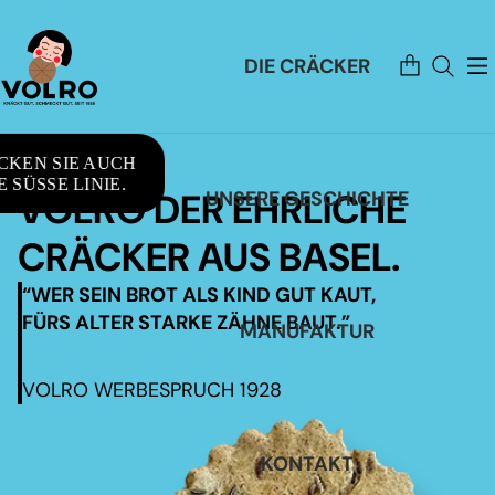
Artikel
DIE CRÄCKER
im
Warenkorb
insgesamt:
0
CKEN SIE AUCH
 SÜSSE LINIE.
VOLRO DER EHRLICHE
UNSERE GESCHICHTE
CRÄCKER AUS BASEL.
“WER SEIN BROT ALS KIND GUT KAUT,
FÜRS ALTER STARKE ZÄHNE BAUT.”
MANUFAKTUR
VOLRO WERBESPRUCH 1928
KONTAKT