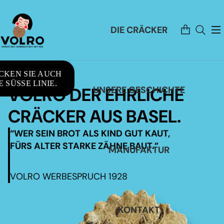
Artikel
DIE CRÄCKER
im
Warenkorb
insgesamt:
0
CKEN SIE AUCH
 SÜSSE LINIE.
VOLRO DER EHRLICHE
UNSERE GESCHICHTE
CRÄCKER AUS BASEL.
“WER SEIN BROT ALS KIND GUT KAUT,
FÜRS ALTER STARKE ZÄHNE BAUT.”
MANUFAKTUR
VOLRO WERBESPRUCH 1928
KONTAKT