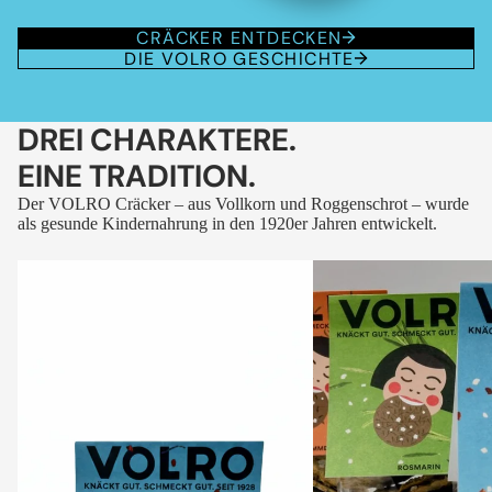
CRÄCKER ENTDECKEN
DIE VOLRO GESCHICHTE
DREI CHARAKTERE.
EINE TRADITION.
Der VOLRO Cräcker – aus Vollkorn und Roggenschrot – wurde
als gesunde Kindernahrung in den 1920er Jahren entwickelt.
VOLRO
VOLRO
-
-
FLEURS
KÜMMEL
DES
ALPES