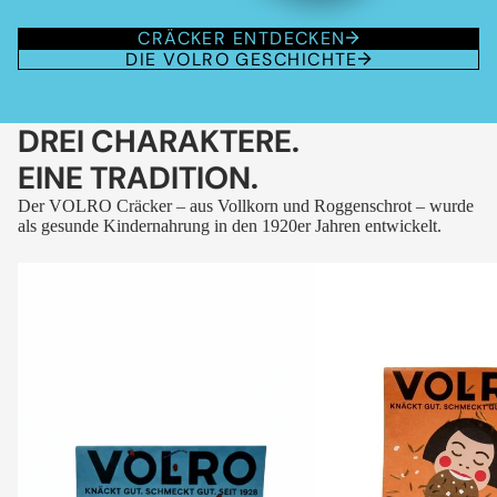
CRÄCKER ENTDECKEN
DIE VOLRO GESCHICHTE
DREI CHARAKTERE.
EINE TRADITION.
Der VOLRO Cräcker – aus Vollkorn und Roggenschrot – wurde
als gesunde Kindernahrung in den 1920er Jahren entwickelt.
VOLRO
VOLRO
-
-
FLEURS
KÜMMEL
DES
ALPES