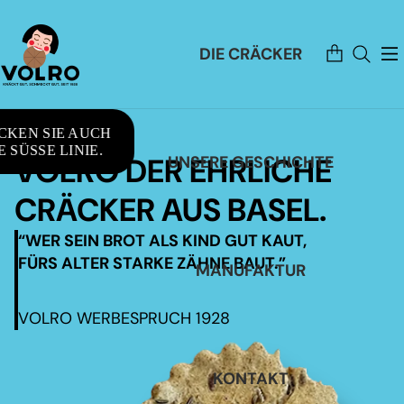
Artikel
DIE CRÄCKER
im
Warenkorb
insgesamt:
0
CKEN SIE AUCH
 SÜSSE LINIE.
VOLRO DER EHRLICHE
UNSERE GESCHICHTE
CRÄCKER AUS BASEL.
“WER SEIN BROT ALS KIND GUT KAUT,
FÜRS ALTER STARKE ZÄHNE BAUT.”
MANUFAKTUR
VOLRO WERBESPRUCH 1928
KONTAKT